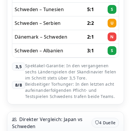
Schweden – Tunesien
5:1
S
Schweden – Serbien
2:2
U
Dänemark – Schweden
2:1
N
Schweden – Albanien
3:1
S
Spektakel-Garantie: In den vergangenen
3,5
sechs Länderspielen der Skandinavier fielen
im Schnitt stets über 3,5 Tore.
Beidseitiger Torhunger: In den letzten acht
8/8
aufeinanderfolgenden Pflicht- und
Testspielen Schwedens trafen beide Teams.
Direkter Vergleich: Japan vs
4 Duelle
Schweden