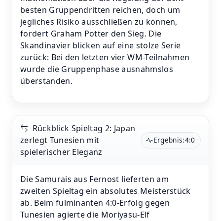
besten Gruppendritten reichen, doch um
jegliches Risiko ausschließen zu können,
fordert Graham Potter den Sieg. Die
Skandinavier blicken auf eine stolze Serie
zurück: Bei den letzten vier WM-Teilnahmen
wurde die Gruppenphase ausnahmslos
überstanden.
Rückblick Spieltag 2: Japan
zerlegt Tunesien mit
Ergebnis:
4:0
spielerischer Eleganz
Die Samurais aus Fernost lieferten am
zweiten Spieltag ein absolutes Meisterstück
ab. Beim fulminanten 4:0-Erfolg gegen
Tunesien agierte die Moriyasu-Elf