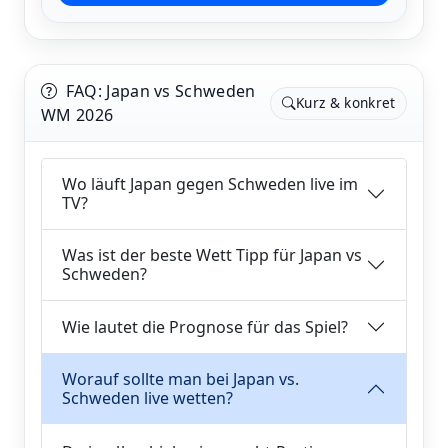
FAQ: Japan vs Schweden
Kurz & konkret
WM 2026
Wo läuft Japan gegen Schweden live im
TV?
Was ist der beste Wett Tipp für Japan vs
Schweden?
Wie lautet die Prognose für das Spiel?
Worauf sollte man bei Japan vs.
Schweden live wetten?