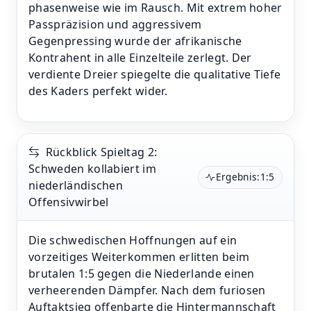
phasenweise wie im Rausch. Mit extrem hoher
Passpräzision und aggressivem
Gegenpressing wurde der afrikanische
Kontrahent in alle Einzelteile zerlegt. Der
verdiente Dreier spiegelte die qualitative Tiefe
des Kaders perfekt wider.
Rückblick Spieltag 2:
Schweden kollabiert im
Ergebnis:
1:5
niederländischen
Offensivwirbel
Die schwedischen Hoffnungen auf ein
vorzeitiges Weiterkommen erlitten beim
brutalen 1:5 gegen die Niederlande einen
verheerenden Dämpfer. Nach dem furiosen
Auftaktsieg offenbarte die Hintermannschaft