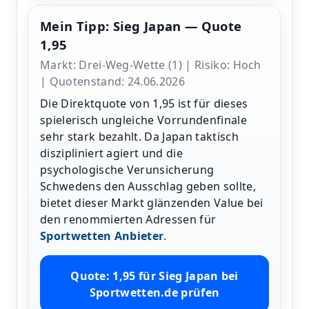
Mein Tipp: Sieg Japan — Quote
1,95
Markt: Drei-Weg-Wette (1) | Risiko: Hoch
| Quotenstand: 24.06.2026
Die Direktquote von 1,95 ist für dieses
spielerisch ungleiche Vorrundenfinale
sehr stark bezahlt. Da Japan taktisch
diszipliniert agiert und die
psychologische Verunsicherung
Schwedens den Ausschlag geben sollte,
bietet dieser Markt glänzenden Value bei
den renommierten Adressen für
Sportwetten Anbieter
.
Quote: 1,95 für Sieg Japan bei
Sportwetten.de prüfen