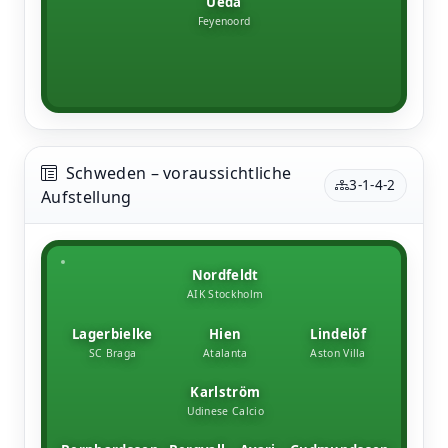
Ueda
Feyenoord
Schweden – voraussichtliche
3-1-4-2
Aufstellung
Nordfeldt
AIK Stockholm
Lagerbielke
Hien
Lindelöf
SC Braga
Atalanta
Aston Villa
Karlström
Udinese Calcio