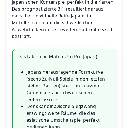
japanischen Konterspiel perfekt in die Karten.
Das prognostizierte 3:1 resultiert daraus,
dass die individuelle Reife Japans im
Mittelfeldzentrum die schwedischen
Abwehrlücken in der zweiten Halbzeit eiskalt
bestraft.
Das taktische Match-Up (Pro Japan)
Japans herausragende Formkurve
(sechs Zu-Null-Spiele in den letzten
sieben Partien) steht im krassen
Gegensatz zur schwedischen
Defensivkrise.
Der skandinavische Siegzwang
erzwingt weite Räume, die das
asiatische Umschaltspiel perfekt
bedienen kann.