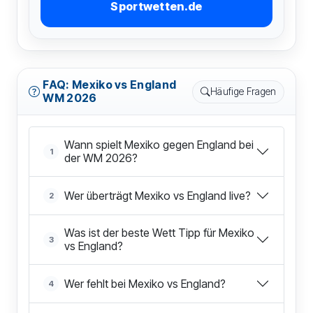
Sportwetten.de
FAQ: Mexiko vs England
Häufige Fragen
WM 2026
Wann spielt Mexiko gegen England bei
1
der WM 2026?
Wer überträgt Mexiko vs England live?
2
Was ist der beste Wett Tipp für Mexiko
3
vs England?
Wer fehlt bei Mexiko vs England?
4