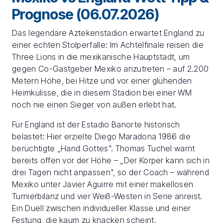
Prognose (
06.07.2026
)
Das legendäre Aztekenstadion erwartet England zu
einer echten Stolperfalle: Im Achtelfinale reisen die
Three Lions in die mexikanische Hauptstadt, um
gegen Co-Gastgeber Mexiko anzutreten – auf 2.200
Metern Höhe, bei Hitze und vor einer glühenden
Heimkulisse, die in diesem Stadion bei einer WM
noch nie einen Sieger von außen erlebt hat.
Für England ist der Estadio Banorte historisch
belastet: Hier erzielte Diego Maradona 1986 die
berüchtigte „Hand Gottes". Thomas Tuchel warnt
bereits offen vor der Höhe – „Der Körper kann sich in
drei Tagen nicht anpassen", so der Coach – während
Mexiko unter Javier Aguirre mit einer makellosen
Turnierbilanz und vier Weiß-Westen in Serie anreist.
Ein Duell zwischen individueller Klasse und einer
Festung, die kaum zu knacken scheint.