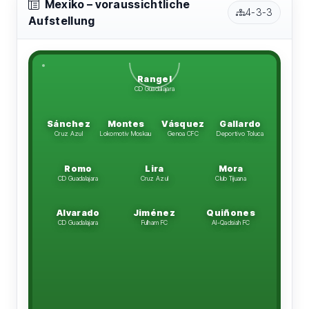
Mexiko – voraussichtliche
4-3-3
Aufstellung
Rangel
CD Guadalajara
Sánchez
Montes
Vásquez
Gallardo
Cruz Azul
Lokomotiv Moskau
Genoa CFC
Deportivo Toluca
Romo
Lira
Mora
CD Guadalajara
Cruz Azul
Club Tijuana
Alvarado
Jiménez
Quiñones
CD Guadalajara
Fulham FC
Al-Qadsiah FC