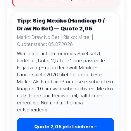
Tipp: Sieg Mexiko (Handicap 0 /
Draw No Bet) — Quote 2,05
Markt: Draw No Bet | Risiko: Mittel |
Quotenstand: 05.07.2026
Wer lieber auf ein torarmes Spiel setzt,
findet in „Unter 2,5 Tore" eine passende
Ergänzung – neun der zwölf Mexiko-
Länderspiele 2026 blieben unter dieser
Marke. Als Ergebnis-Prognose erscheint ein
knappes 1:0 am wahrscheinlichsten: Mexiko
nutzt Höhe und Heimvorteil, hält hinten
erneut die Null und trifft einmal
entscheidend.
Quote 2,05 jetzt sichern –