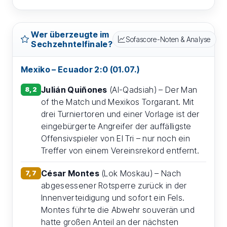
Wer überzeugte im
Sofascore-Noten & Analyse
Sechzehntelfinale?
Mexiko – Ecuador 2:0 (01.07.)
Julián Quiñones
(Al-Qadsiah) – Der Man
8,2
of the Match und Mexikos Torgarant. Mit
drei Turniertoren und einer Vorlage ist der
eingebürgerte Angreifer der auffälligste
Offensivspieler von El Tri – nur noch ein
Treffer von einem Vereinsrekord entfernt.
César Montes
(Lok Moskau) – Nach
7,7
abgesessener Rotsperre zurück in der
Innenverteidigung und sofort ein Fels.
Montes führte die Abwehr souverän und
hatte großen Anteil an der nächsten