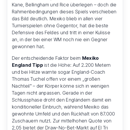
Kane, Bellingham und Rice überlegen – doch die
Rahmenbedingungen dieses Spiels verschieben
das Bild deutlich. Mexiko blieb in allen vier
Turnierspielen ohne Gegentor, hat die beste
Defensive des Feldes und tritt in einer Kulisse
an, in der bei einer WM noch nie ein Gegner
gewonnen hat.
Der entscheidende Faktor beim
Mexiko
England Tipp
ist die Höhe: Auf 2.200 Metern
und bei Hitze warnte sogar England-Coach
Thomas Tuchel offen vor einem „großen
Nachteil" – der Körper könne sich in wenigen
Tagen nicht anpassen. Gerade in der
Schlussphase droht den Engländern damit ein
konditioneller Einbruch, während Mexiko das
gewohnte Umfeld und den Rückhalt von 87.000
Zuschauern nutzt. Zur mittelhohen Quote von
2,05 bietet der Draw-No-Bet-Markt auf El Tri