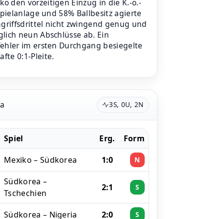
 den vorzeitigen Einzug in die K.-o.-
Spielanlage und 58% Ballbesitz agierte
ngriffsdrittel nicht zwingend genug und
glich neun Abschlüsse ab. Ein
fehler im ersten Durchgang besiegelte
te 0:1-Pleite.
ea
3S, 0U, 2N
Spiel
Erg.
Form
Mexiko – Südkorea
1:0
N
Südkorea –
2:1
S
Tschechien
Südkorea – Nigeria
2:0
S