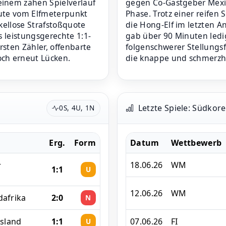
inem zähen Spielverlauf
gegen Co-Gastgeber Mexiko
nute vom Elfmeterpunkt
Phase. Trotz einer reifen 
kellose Strafstoßquote
die Hong-Elf im letzten A
s leistungsgerechte 1:1-
gab über 90 Minuten ledi
sten Zähler, offenbarte
folgenschwerer Stellungs
ch erneut Lücken.
die knappe und schmerzhaf
Letzte Spiele: Südkor
0S, 4U, 1N
Erg.
Form
Datum
Wettbewerb
–
18.06.26
WM
1:1
U
12.06.26
WM
dafrika
2:0
N
Island
1:1
07.06.26
FI
U