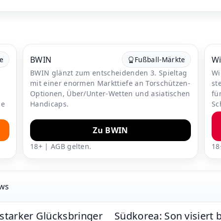
BWIN
W
te
Fußball-Märkte
BWIN glänzt zum entscheidenden 3. Spieltag
Wi
mit einer enormen Markttiefe an Torschützen-
st
m
Optionen, Über/Unter-Wetten und asiatischen
fü
le
Handicaps.
Sc
Zu BWIN
18+ | AGB gelten.
18
ews
tstarker Glücksbringer
Südkorea: Son visiert 