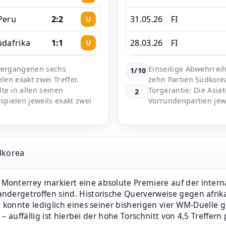
Peru
2:2
31.05.26
FI
U
üdafrika
1:1
28.03.26
FI
U
 vergangenen sechs
Einseitige Abwehrreih
1/10
len exakt zwei Treffer.
zehn Partien Südkore
te in allen seinen
Torgarantie: Die Asiat
2
pielen jeweils exakt zwei
Vorrundenpartien jewe
dkorea
onterrey markiert eine absolute Premiere auf der intern
ndergetroffen sind. Historische Querverweise gegen afri
a konnte lediglich eines seiner bisherigen vier WM-Duelle
 – auffällig ist hierbei der hohe Torschnitt von 4,5 Treffern 