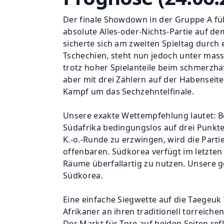
Der finale Showdown in der Gruppe A füh
absolute Alles-oder-Nichts-Partie auf d
sicherte sich am zweiten Spieltag durch
Tschechien, steht nun jedoch unter mas
trotz hoher Spielanteile beim schmerzha
aber mit drei Zählern auf der Habenseit
Kampf um das Sechzehntelfinale.
Unsere exakte Wettempfehlung lautet:
B
Südafrika bedingungslos auf drei Punkt
K.-o.-Runde zu erzwingen, wird die Part
offenbaren. Südkorea verfügt im letzten 
Räume überfallartig zu nutzen. Unsere 
Südkorea
.
Eine einfache Siegwette auf die Taegeuk 
Afrikaner an ihren traditionell torreich
Der Markt für Tore auf beiden Seiten re