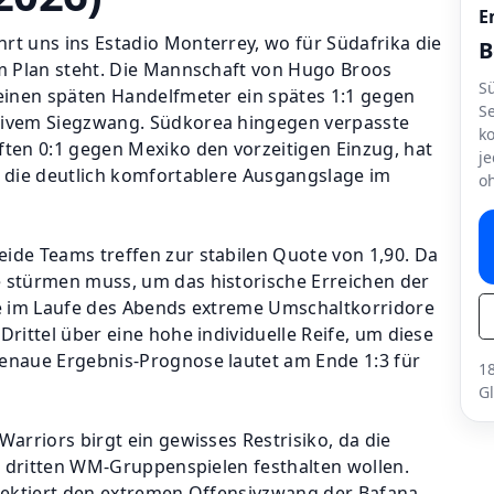
E
rt uns ins Estadio Monterrey, wo für Südafrika die
B
em Plan steht. Die Mannschaft von Hugo Broos
S
 einen späten Handelfmeter ein spätes 1:1 gegen
Se
sivem Siegzwang. Südkorea hingegen verpasste
ko
ften 0:1 gegen Mexiko den vorzeitigen Einzug, hat
j
e die deutlich komfortablere Ausgangslage im
o
eide Teams treffen
zur stabilen Quote von
1,90
. Da
e stürmen muss, um das historische Erreichen der
ie im Laufe des Abends extreme Umschaltkorridore
Drittel über eine hohe individuelle Reife, um diese
genaue Ergebnis-Prognose lautet am Ende
1:3 für
18
G
Warriors birgt ein gewisses Restrisiko, da die
en dritten WM-Gruppenspielen festhalten wollen.
flektiert den extremen Offensivzwang der Bafana