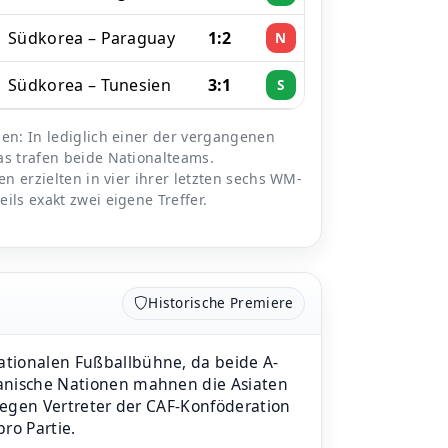
Südkorea – Paraguay
1:2
N
Südkorea – Tunesien
3:1
S
en: In lediglich einer der vergangenen
as trafen beide Nationalteams.
en erzielten in vier ihrer letzten sechs WM-
ils exakt zwei eigene Treffer.
Historische Premiere
ationalen Fußballbühne, da beide A-
kanische Nationen mahnen die Asiaten
 gegen Vertreter der CAF-Konföderation
pro Partie.