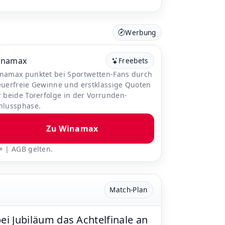
Werbung
inamax
Freebets
namax punktet bei Sportwetten-Fans durch
euerfreie Gewinne und erstklassige Quoten
r beide Torerfolge in der Vorrunden-
hlussphase.
Zu Winamax
+ | AGB gelten.
Match-Plan
bei Jubiläum das Achtelfinale an