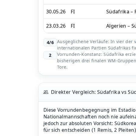
30.05.26
FI
Südafrika – 
23.03.26
FI
Algerien – S
Ausgeglichene Verläufe: In vier der
4/6
internationalen Partien Südafrikas fie
Vorrunden-Konstanz: Südafrika erziel
2
bisherigen drei finalen WM-Gruppens
Tore.
Direkter Vergleich: Südafrika vs Sü
Diese Vorrundenbegegnung im Estadio M
Nationalmannschaften noch nie aufeina
jedoch zur absoluten Vorsicht: Südkore
für sich entscheiden (1 Remis, 2 Pleiten)