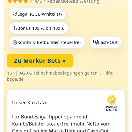
4/5 • Redaktionelle Wertung
Legal (GGL-Whitelist)
Bonus 100 % bis 100 €
Kombi & Betbuilder steuerfrei
Cash-Out
Zu Merkur Bets »
18+ | AGB & Teilnahmebedingungen gelten | Hilfe:
bzga.de
Unser Kurzfazit
Für Bundesliga-Tipper spannend:
Kombi/Builder steuerfrei
(mehr Netto vom
Gewinn), solide Markt-Tiefe und Cash-Out.