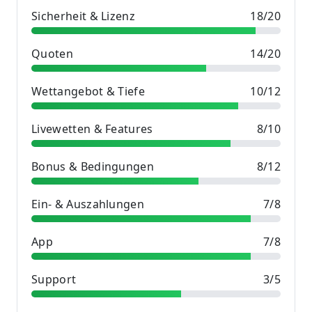
Sicherheit & Lizenz
18/20
Quoten
14/20
Wettangebot & Tiefe
10/12
Livewetten & Features
8/10
Bonus & Bedingungen
8/12
Ein- & Auszahlungen
7/8
App
7/8
Support
3/5