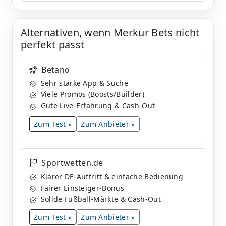
Alternativen, wenn Merkur Bets nicht
perfekt passt
Betano
Sehr starke App & Suche
Viele Promos (Boosts/Builder)
Gute Live-Erfahrung & Cash-Out
Zum Test »
Zum Anbieter »
Sportwetten.de
Klarer DE-Auftritt & einfache Bedienung
Fairer Einsteiger-Bonus
Solide Fußball-Märkte & Cash-Out
Zum Test »
Zum Anbieter »