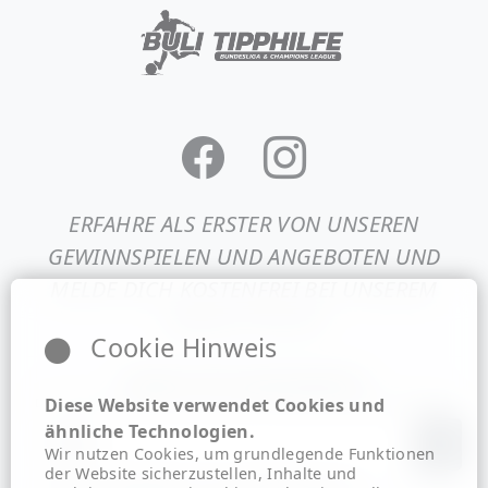
ERFAHRE ALS ERSTER VON UNSEREN
GEWINNSPIELEN
UND
ANGEBOTEN
UND
MELDE DICH KOSTENFREI BEI UNSEREM
NEWSLETTER AN
Cookie Hinweis
NEWSLETTER ABONNIEREN
Diese Website verwendet Cookies und
Du erhältst eine E-Mail, in der du deine Anmeldung bestätigen musst.
ähnliche Technologien.
Wir nutzen Cookies, um grundlegende Funktionen
der Website sicherzustellen, Inhalte und
Hiermit akzeptiere ich den Datenschutz.