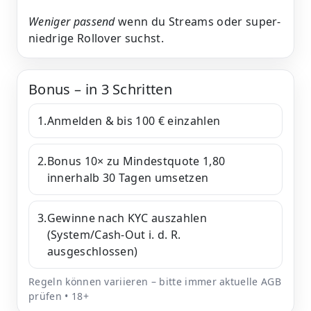
Weniger passend
wenn du
Streams
oder super-
niedrige Rollover suchst.
Bonus – in 3 Schritten
1.
Anmelden & bis 100 € einzahlen
2.
Bonus 10× zu Mindestquote
1,80
innerhalb
30 Tagen
umsetzen
3.
Gewinne nach KYC auszahlen
(System/Cash-Out i. d. R.
ausgeschlossen)
Regeln können variieren – bitte immer aktuelle AGB
prüfen • 18+