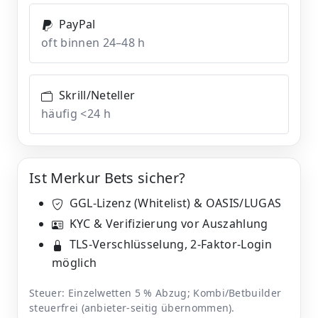
PayPal
oft binnen 24–48 h
Skrill/Neteller
häufig <24 h
Ist Merkur Bets sicher?
GGL-Lizenz (Whitelist)
& OASIS/LUGAS
KYC
& Verifizierung vor Auszahlung
TLS-Verschlüsselung, 2-Faktor-Login
möglich
Steuer: Einzelwetten 5 % Abzug; Kombi/Betbuilder
steuerfrei (anbieter-seitig übernommen).