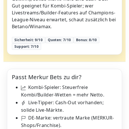
Gut geeignet für Kombi-Spieler; wer
Livestreams/Builder-Features auf Champions-
League-Niveau erwartet, schaut zusätzlich bei
Betano/Winamax.
Sicherheit: 9/10
Quoten: 7/10
Bonus: 8/10
Support: 7/10
Passt Merkur Bets zu dir?
Kombi-Spieler:
Steuerfreie
Kombi/Builder-Wetten = mehr Netto.
Live-Tipper:
Cash-Out vorhanden;
solide Live-Märkte.
DE-Marke:
vertraute Marke (MERKUR-
Shops/Franchise).