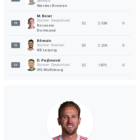
Denmark
Werder Bremen
M. Beier
Stürmer · Deutschland
32
2.036
0
18
Borussia
Dortmund
Rômulo
30
2.204
0
Stürmer · Brasilien
19
RB Leipzig
D. Pejčinović
32
1.670
0
Stürmer · Deutschland
20
VfL Wolfsburg