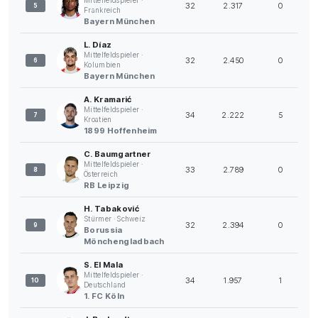
Mittelfeldspieler ·
32
2.317
0
5
Frankreich
Bayern München
L. Díaz
Mittelfeldspieler ·
32
2.450
0
6
Kolumbien
Bayern München
A. Kramarić
Mittelfeldspieler ·
34
2.222
5
7
Kroatien
1899 Hoffenheim
C. Baumgartner
Mittelfeldspieler ·
33
2.789
0
8
Österreich
RB Leipzig
H. Tabaković
Stürmer · Schweiz
32
2.394
0
9
Borussia
Mönchengladbach
S. El Mala
Mittelfeldspieler ·
34
1.957
1
10
Deutschland
1. FC Köln