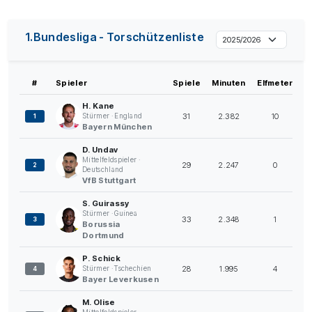
1.Bundesliga - Torschützenliste
#
Spieler
Spiele
Minuten
Elfmeter
H. Kane
31
2.382
10
Stürmer · England
1
Bayern München
D. Undav
Mittelfeldspieler ·
29
2.247
0
2
Deutschland
VfB Stuttgart
S. Guirassy
Stürmer · Guinea
33
2.348
1
3
Borussia
Dortmund
P. Schick
28
1.995
4
Stürmer · Tschechien
4
Bayer Leverkusen
M. Olise