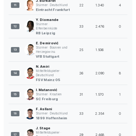
J. Burkardt
22
1.340
4
Stürmer · Deutschland
11
Eintracht Frankfurt
Y. Diomande
Stürmer ·
33
2.476
0
12
Elfenbeinküste
RB Leipzig
E. Demirović
Stürmer · Bosnien und
25
1.506
1
13
Herzegowina
VfB Stuttgart
N. Amiri
Mittelfeldspieler ·
26
2.090
8
14
Deutschland
FSV Mainz 05
I. Matanović
31
1.570
1
Stürmer · Kroatien
15
SC Freiburg
F. Asllani
33
2.354
0
Stürmer · Deutschland
16
1899 Hoffenheim
J. Stage
Mittelfeldspieler ·
29
2.468
0
17