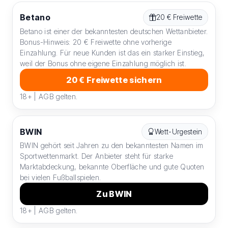
Betano
20 € Freiwette
Betano ist einer der bekanntesten deutschen Wettanbieter.
Bonus-Hinweis: 20 € Freiwette ohne vorherige
Einzahlung. Für neue Kunden ist das ein starker Einstieg,
weil der Bonus ohne eigene Einzahlung möglich ist.
20 € Freiwette sichern
18+ | AGB gelten.
BWIN
Wett-Urgestein
BWIN gehört seit Jahren zu den bekanntesten Namen im
Sportwettenmarkt. Der Anbieter steht für starke
Marktabdeckung, bekannte Oberfläche und gute Quoten
bei vielen Fußballspielen.
Zu BWIN
18+ | AGB gelten.