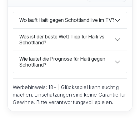
Wo läuft Haiti gegen Schottland live im TV?
Was ist der beste Wett Tipp für Haiti vs
Schottland?
Wie lautet die Prognose für Haiti gegen
Schottland?
Werbehinweis: 18+ | Glücksspiel kann süchtig
machen. Einschätzungen sind keine Garantie für
Gewinne. Bitte verantwortungsvoll spielen.