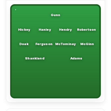
Gunn
Hickey
Hanley
Hendry
Robertson
Doak
Ferguson
McTominay
McGinn
Shankland
Adams