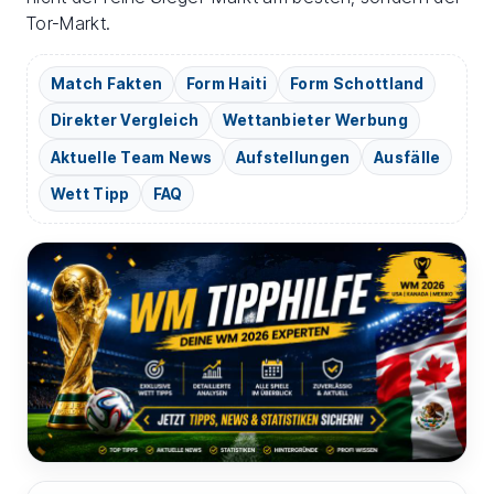
Tor-Markt.
Match Fakten
Form Haiti
Form Schottland
Direkter Vergleich
Wettanbieter Werbung
Aktuelle Team News
Aufstellungen
Ausfälle
Wett Tipp
FAQ