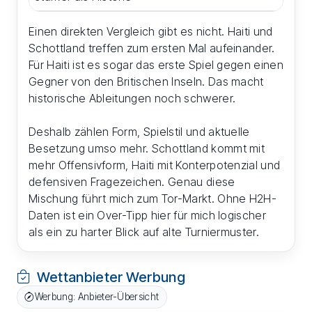
Einen direkten Vergleich gibt es nicht. Haiti und
Schottland treffen zum ersten Mal aufeinander.
Für Haiti ist es sogar das erste Spiel gegen einen
Gegner von den Britischen Inseln. Das macht
historische Ableitungen noch schwerer.
Deshalb zählen Form, Spielstil und aktuelle
Besetzung umso mehr. Schottland kommt mit
mehr Offensivform, Haiti mit Konterpotenzial und
defensiven Fragezeichen. Genau diese
Mischung führt mich zum Tor-Markt. Ohne H2H-
Daten ist ein Over-Tipp hier für mich logischer
als ein zu harter Blick auf alte Turniermuster.
Wettanbieter Werbung
Werbung: Anbieter-Übersicht