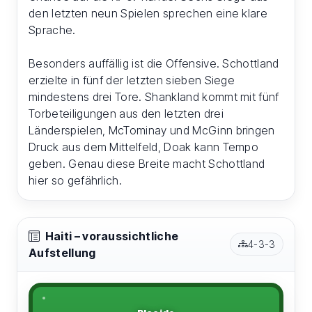
den letzten neun Spielen sprechen eine klare
Sprache.
Besonders auffällig ist die Offensive. Schottland
erzielte in fünf der letzten sieben Siege
mindestens drei Tore. Shankland kommt mit fünf
Torbeteiligungen aus den letzten drei
Länderspielen, McTominay und McGinn bringen
Druck aus dem Mittelfeld, Doak kann Tempo
geben. Genau diese Breite macht Schottland
hier so gefährlich.
Haiti – voraussichtliche
4-3-3
Aufstellung