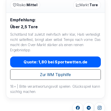
Risiko:
Mittel
Markt:
Tore
Empfehlung:
Über 2,5 Tore
Schottland traf zuletzt mehrfach sehr klar, Haiti verteidigt
nicht sattelfest, bringt aber selbst Tempo nach vorne. Das
macht den Over-Markt stärker als einen reinen
Ergebnistipp.
Quote: 1,80 bei Sportwetten.de
Zur WM Tipphilfe
18+ | Bitte verantwortungsvoll spielen. Glücksspiel kann
süchtig machen.