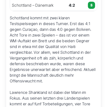
Schottland – Dänemark
4:2
S
Schottland kommt mit zwei klaren
Testspielsiegen in dieses Turnier. Erst das 4:1
gegen Curaçao, dann das 4:0 gegen Bolivien.
Acht Tore in zwei Spielen – das ist vor einem
WM-Auftakt ein Brett und die beiden Gegner
sind in etwa mit der Qualität von Haiti
vergleichbar. Vor allem, weil Schottland in der
Vergangenheit oft als zäh, körperlich und
defensiv beschrieben wurde, waren diese
Ergebnisse unerwartet aber erfrischend. Aktuell
bringt die Mannschaft deutlich mehr
Offensivwucht mit.
Lawrence Shankland ist dabei der Mann im
Fokus. Aus seinen letzten drei Länderspielen
kommt er auf fünf Torbeteiligungen, vier Tore