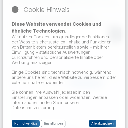
DICH KOSTENFREI BEI UNSEREM NEWSLETTER AN
Cookie Hinweis
NEWSLETTER ABONNIEREN
Diese Website verwendet Cookies und
Du erhältst eine E-Mail, in der du deine Anmeldung bestätigen musst.
ähnliche Technologien.
Wir nutzen Cookies, um grundlegende Funktionen
der Website sicherzustellen, Inhalte und Funktionen
Hiermit akzeptiere ich den Datenschutz.
von Drittanbietern bereitzustellen sowie – mit Ihrer
Einwilligung – statistische Auswertungen
durchzuführen und personalisierte Inhalte oder
Werbung anzuzeigen.
Einige Cookies sind technisch notwendig, während
18+
„Glücksspiel kann süchtig machen - Hilfe
andere uns helfen, diese Website zu verbessern oder
externe Inhalte einzubinden.
finden Sie auf
www.bzga.de
“
Sie können Ihre Auswahl jederzeit in den
Einstellungen anpassen oder widerrufen. Weitere
Informationen finden Sie in unserer
Datenschutzerklärung
Nur notwendige
Einstellungen
Alle akzeptieren
Datenschutz
Impressum
AGB