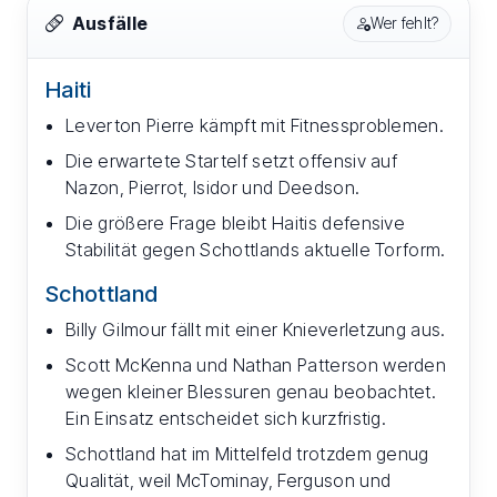
Ausfälle
Wer fehlt?
Haiti
Leverton Pierre kämpft mit Fitnessproblemen.
Die erwartete Startelf setzt offensiv auf
Nazon, Pierrot, Isidor und Deedson.
Die größere Frage bleibt Haitis defensive
Stabilität gegen Schottlands aktuelle Torform.
Schottland
Billy Gilmour fällt mit einer Knieverletzung aus.
Scott McKenna und Nathan Patterson werden
wegen kleiner Blessuren genau beobachtet.
Ein Einsatz entscheidet sich kurzfristig.
Schottland hat im Mittelfeld trotzdem genug
Qualität, weil McTominay, Ferguson und