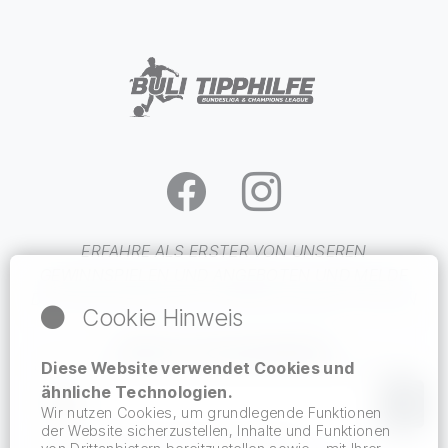
ERFAHRE ALS ERSTER VON UNSEREN
GEWINNSPIELEN
UND
ANGEBOTEN
UND MELDE
DICH KOSTENFREI BEI UNSEREM NEWSLETTER AN
Cookie Hinweis
NEWSLETTER ABONNIEREN
Diese Website verwendet Cookies und
Du erhältst eine E-Mail, in der du deine Anmeldung bestätigen musst.
ähnliche Technologien.
Wir nutzen Cookies, um grundlegende Funktionen
der Website sicherzustellen, Inhalte und Funktionen
Hiermit akzeptiere ich den Datenschutz.